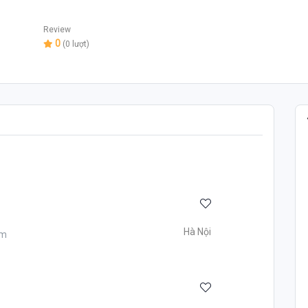
Review
0
(0 lượt)
Hà Nội
ăm