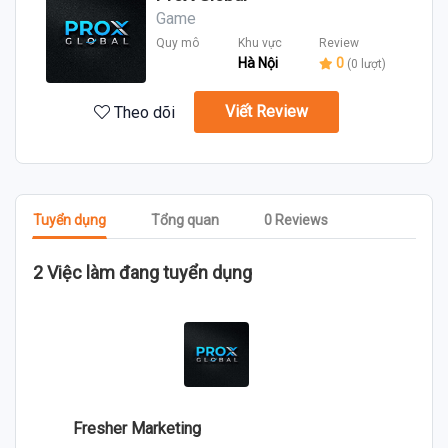
Game
Quy mô
Khu vực
Review
Hà Nội
0
(0 lượt)
Viết Review
Theo dõi
Tuyển dụng
Tổng quan
0 Reviews
2 Việc làm đang tuyển dụng
Fresher Marketing