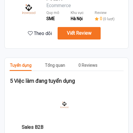
Ecommerce
Quy mô
Khu vực
Review
SME
Hà Nội
0
(0 lượt)
Viết Review
Theo dõi
Tuyển dụng
Tổng quan
0 Reviews
5 Việc làm đang tuyển dụng
Sales B2B