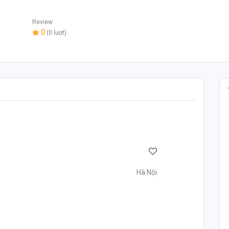
Review
0
(0 lượt)
Hà Nội