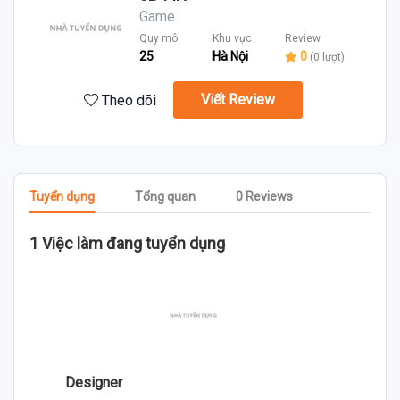
Game
Quy mô
Khu vực
Review
25
Hà Nội
0
(0 lượt)
Viết Review
Theo dõi
Tuyển dụng
Tổng quan
0 Reviews
1 Việc làm đang tuyển dụng
Designer